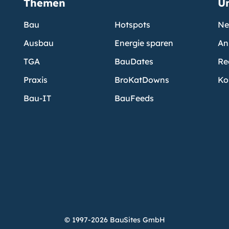
Themen
U
Bau
Hotspots
Ne
Ausbau
Energie sparen
An
TGA
BauDates
Re
Praxis
BroKatDowns
Ko
Bau-IT
BauFeeds
© 1997-2026 BauSites GmbH