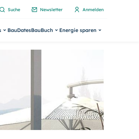
Suche
Newsletter
Anmelden
s
BauDates
BauBuch
Energie sparen