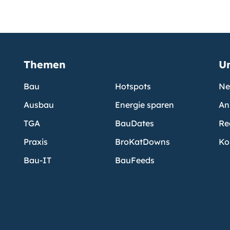
Themen
U
Bau
Hotspots
Ne
Ausbau
Energie sparen
An
TGA
BauDates
Re
Praxis
BroKatDowns
Ko
Bau-IT
BauFeeds