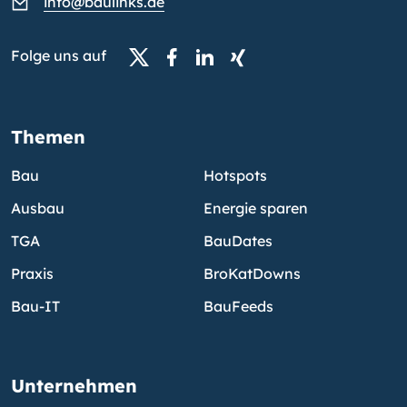
info@baulinks.de
Folge uns auf
Themen
Bau
Hotspots
Ausbau
Energie sparen
TGA
BauDates
Praxis
BroKatDowns
Bau-IT
BauFeeds
Unternehmen