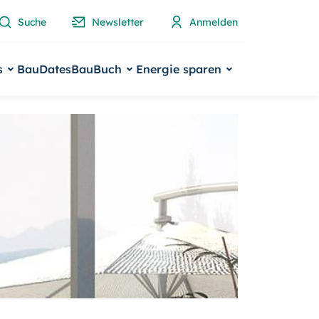
Suche
Newsletter
Anmelden
s
BauDates
BauBuch
Energie sparen