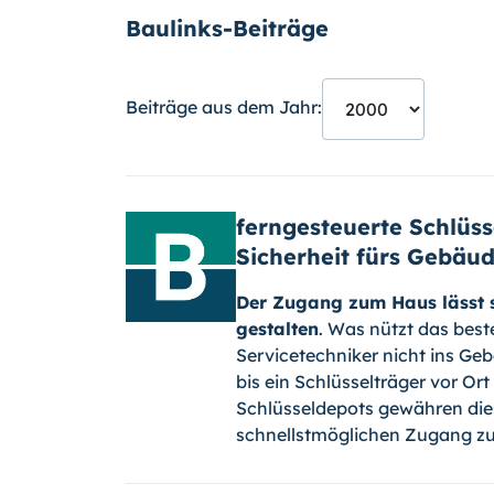
Baulinks-Beiträge
Beiträge aus dem Jahr:
ferngesteuerte Schlüs
Sicherheit fürs Gebäu
Der Zugang zum Haus lässt s
gestalten
. Was nützt das bes
Servicetechniker nicht ins Ge
bis ein Schlüsselträger vor Or
Schlüsseldepots gewähren dies
schnellstmöglichen Zugang z