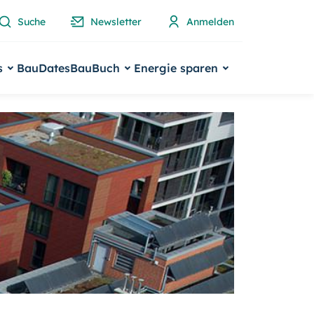
Suche
Newsletter
Anmelden
s
BauDates
BauBuch
Energie sparen