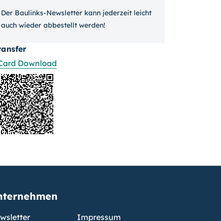
Der Baulinks-Newsletter kann jeder­zeit leicht
auch wieder ab­bestellt werden!
ransfer
Card Download
nternehmen
wsletter
Impressum