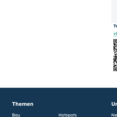
T
v
Themen
U
Bau
Hotspots
Ne