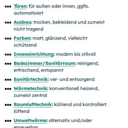
Türen
:
für außen oder innen, ggfls.
automatisiert
Ausbau
:
trocken, bekleidend und zumeist
nicht tragend
Farben
:
matt, glänzend, vielleicht
schützend
Inneneinrichtung
:
modern bis stilvoll
Badezimmer/Sanitärraum
:
reinigend,
erfrischend, entspannt
Sanitärtechnik
:
ver- und entsorgend
Wärmetechnik
:
konventionell heizend,
zumeist zentral
Raumlufttechnik
:
kühlend und kontrolliert
lüftend
Umweltwärme
:
alternativ und/oder
erneuerbar