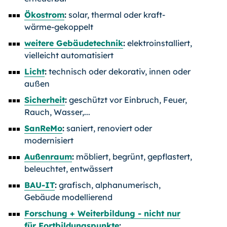
Ökostrom
:
solar, thermal oder kraft-
wärme-gekoppelt
weitere Gebäudetechnik
:
elektroinstalliert,
vielleicht automatisiert
Licht
:
technisch oder dekorativ, innen oder
außen
Sicherheit
:
geschützt vor Einbruch, Feuer,
Rauch, Wasser,...
SanReMo
:
saniert, renoviert oder
modernisiert
Außenraum
:
möbliert, begrünt, gepflastert,
beleuchtet, entwässert
BAU-IT
:
grafisch, alphanumerisch,
Gebäude modellierend
Forschung + Weiterbildung - nicht nur
für Fortbildungspunkte
: