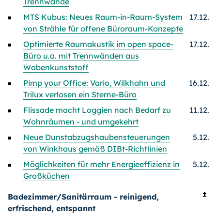
Trennwände
MTS Kubus: Neues Raum-in-Raum-System
17.12.
von Strähle für offene Büroraum-Konzepte
Optimierte Raumakustik im open space-
17.12.
Büro u.a. mit Trennwänden aus
Wabenkunststoff
Pimp your Office: Vario, Wilkhahn und
16.12.
Trilux verlosen ein Sterne-Büro
Flissade macht Loggien nach Bedarf zu
11.12.
Wohnräumen - und umgekehrt
Neue Dunstabzugshaubensteuerungen
5.12.
von Winkhaus gemäß DIBt-Richtlinien
Möglichkeiten für mehr Energieeffizienz in
5.12.
Großküchen
Badezimmer/Sanitärraum - reinigend,
erfrischend, entspannt