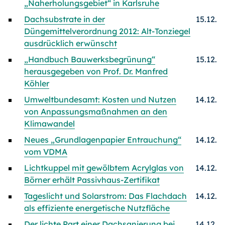
„Naherholungsgebiet“ in Karlsruhe
Dachsubstrate in der
15.12.
Düngemittelverordnung 2012: Alt-Tonziegel
ausdrücklich erwünscht
„Handbuch Bauwerksbegrünung“
15.12.
herausgegeben von Prof. Dr. Manfred
Köhler
Umweltbundesamt: Kosten und Nutzen
14.12.
von Anpassungsmaßnahmen an den
Klimawandel
Neues „Grundlagenpapier Entrauchung“
14.12.
vom VDMA
Lichtkuppel mit gewölbtem Acrylglas von
14.12.
Börner erhält Passivhaus-Zertifikat
Tageslicht und Solarstrom: Das Flachdach
14.12.
als effiziente energetische Nutzfläche
Der lichte Part einer Dachsanierung bei
14.12.