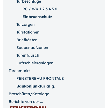
Türbeschläge
RC / WK 1 2 3 4 5 6
Einbruchschutz
Türzargen
Türstationen
Briefkästen
Sauberlaufzonen
Türentausch
Luftschleieranlagen
Türenmarkt
FENSTERBAU FRONTALE
Baukonjunktur allg.
Broschüren/Kataloge
Berichte von der ...