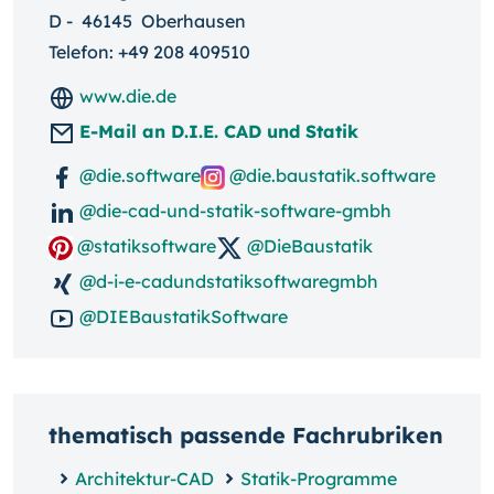
D
-
46145
Oberhausen
Telefon:
+49 208 409510
www.die.de
E-Mail an D.I.E. CAD und Statik
@die.software
@die.baustatik.software
@die-cad-und-statik-software-gmbh
@statiksoftware
@DieBaustatik
@d-i-e-cadundstatiksoftwaregmbh
@DIEBaustatikSoftware
thematisch passende Fachrubriken
Architektur-CAD
Statik-Programme