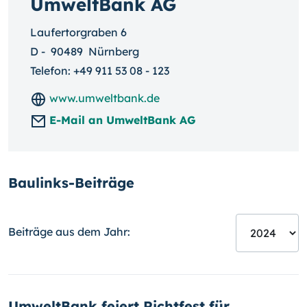
UmweltBank AG
Laufertorgraben 6
D
-
90489
Nürnberg
Telefon:
+49 911 53 08 - 123
www.umweltbank.de
E-Mail an UmweltBank AG
Baulinks-Beiträge
Beiträge aus dem Jahr:
UmweltBank feiert Richtfest für