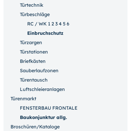
Türtechnik
Türbeschläge
RC / WK 1 2 3 4 5 6
Einbruchschutz
Türzargen
Türstationen
Briefkästen
Sauberlaufzonen
Türentausch
Luftschleieranlagen
Türenmarkt
FENSTERBAU FRONTALE
Baukonjunktur allg.
Broschüren/Kataloge