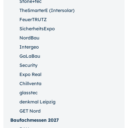
Stone+tec
TheSmarterE (Intersolar)
FeuerTRUTZ
SicherheitsExpo
NordBau
Intergeo
GaLaBau
Security
Expo Real
Chillventa
glasstec
denkmal Leipzig
GET Nord
Baufachmessen 2027