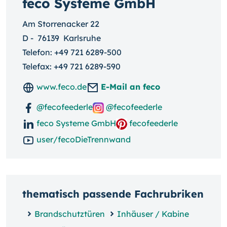
feco Systeme GmbH
Am Storrenacker 22
D
-
76139
Karlsruhe
Telefon:
+49 721 6289-500
Telefax: +49 721 6289-590
www.feco.de
E-Mail an feco
@fecofeederle
@fecofeederle
feco Systeme GmbH
fecofeederle
user/fecoDieTrennwand
thematisch passende Fachrubriken
Brandschutztüren
Inhäuser / Kabine