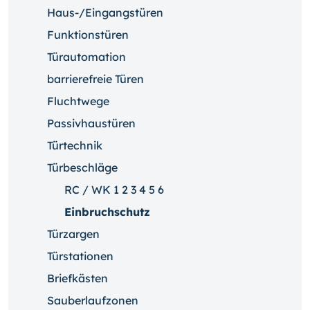
Haus-/Eingangstüren
Funktionstüren
Türautomation
barrierefreie Türen
Fluchtwege
Passivhaustüren
Türtechnik
Türbeschläge
RC / WK 1 2 3 4 5 6
Einbruchschutz
Türzargen
Türstationen
Briefkästen
Sauberlaufzonen