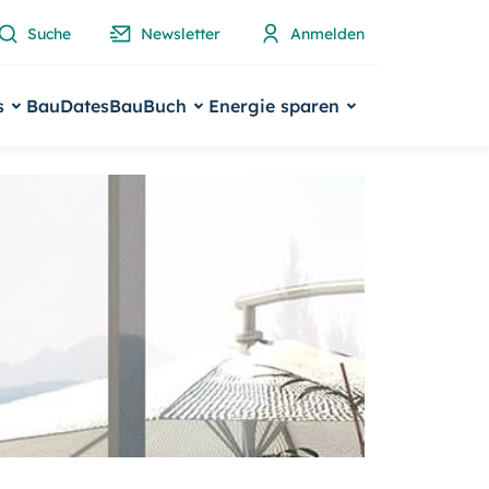
Suche
Newsletter
Anmelden
s
BauDates
BauBuch
Energie sparen