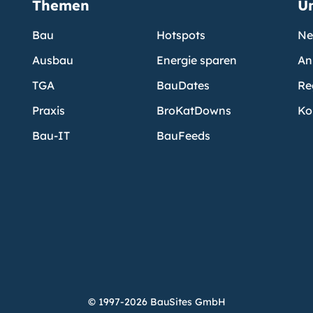
Themen
U
Bau
Hotspots
Ne
Ausbau
Energie sparen
An
TGA
BauDates
Re
Praxis
BroKatDowns
Ko
Bau-IT
BauFeeds
© 1997-2026 BauSites GmbH