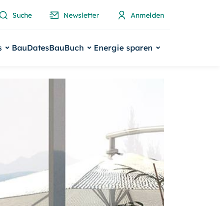
Suche
Newsletter
Anmelden
s
BauDates
BauBuch
Energie sparen