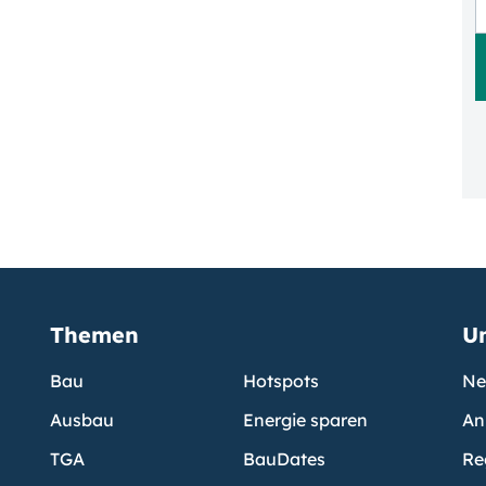
Themen
U
Bau
Hotspots
Ne
Ausbau
Energie sparen
An
TGA
BauDates
Re