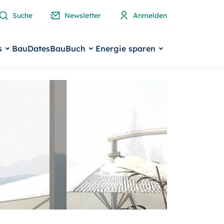
Suche
Newsletter
Anmelden
s
BauDates
BauBuch
Energie sparen