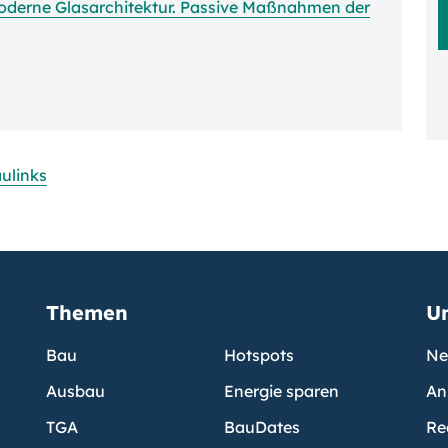
moderne Glasarchitektur. Passive Maßnahmen der
ulinks
Themen
U
Bau
Hotspots
Ne
Ausbau
Energie sparen
An
TGA
BauDates
Re