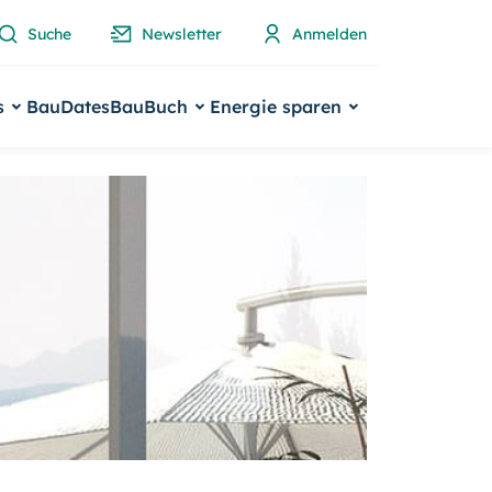
Suche
Newsletter
Anmelden
s
BauDates
BauBuch
Energie sparen