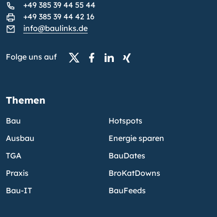
+49 385 39 44 55 44
+49 385 39 44 42 16
info@baulinks.de
Folge uns auf
Themen
Bau
Hotspots
Ausbau
Energie sparen
TGA
BauDates
Praxis
BroKatDowns
Bau-IT
BauFeeds