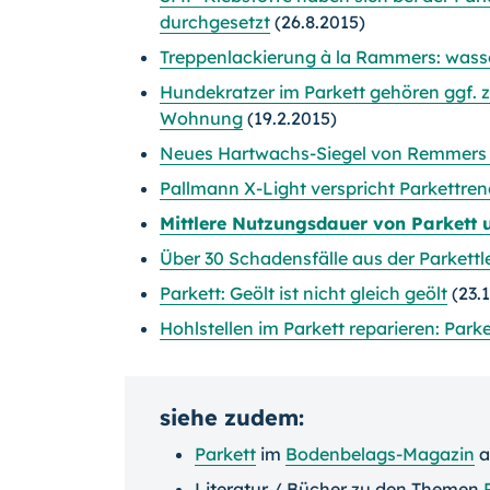
durchgesetzt
(26.8.2015)
Treppenlackierung à la Rammers: wasse
Hundekratzer im Parkett gehören ggf.
Wohnung
(19.2.2015)
Neues Hartwachs-Siegel von Remmers v
Pallmann X-Light verspricht Parkettren
Mittlere Nutzungsdauer von Parkett
Über 30 Schadensfälle aus der Parkettl
Parkett: Geölt ist nicht gleich geölt
(23.
Hohlstellen im Parkett reparieren: Park
siehe zudem:
Parkett
im
Bodenbelags-Magazin
a
Literatur / Bücher zu den Themen