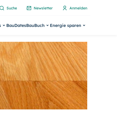
Suche
Newsletter
Anmelden
s
BauDates
BauBuch
Energie sparen