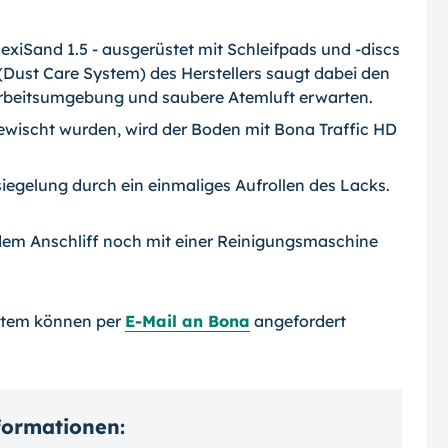
xiSand 1.5 - ausgerüstet mit Schleif­pads und -discs
(Dust Care System) des Herstellers saugt dabei den
Arbeitsumge­bung und saubere Atemluft erwarten.
wischt wurden, wird der Boden mit Bona Traffic HD
rsiegelung durch ein einmaliges Aufrollen des Lacks.
 dem Anschliff noch mit einer Reinigungsma­schine
stem können per
E-Mail an Bona
ange­fordert
nformationen: