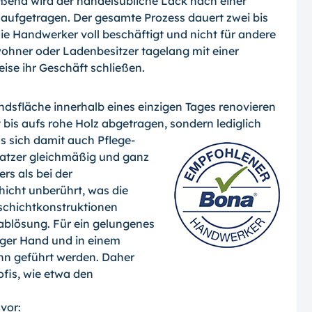
eßend wird der handelsübliche Lack nach einer
 aufgetragen. Der gesamte Prozess dauert zwei bis
die Handwerker voll be­schäftigt und nicht für andere
hner oder Ladenbesitzer tagelang mit einer
ise ihr Geschäft schließen.
ndsfläche innerhalb eines einzigen Tages renovieren
t bis aufs rohe Holz abgetragen, sondern lediglich
ss sich damit
auch Pflege­
Kratzer gleichmäßig und ganz
rs als bei der
hicht unberührt, was die
schicht­konstruktionen
ab­lösung. Für ein gelungenes
iger Hand und in einem
ahn geführt werden. Daher
ofis, wie etwa den
vor: