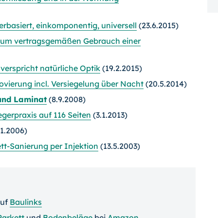
rbasiert, einkomponentig, universell
(23.6.2015)
 zum vertragsgemäßen Gebrauch einer
erspricht natürliche Optik
(19.2.2015)
ovierung incl. Versiegelung über Nacht
(20.5.2014)
 und Laminat
(8.9.2008)
egerpraxis auf 116 Seiten
(3.1.2013)
11.2006)
ett-Sanierung per Injektion
(13.5.2003)
uf
Baulinks
Parkett
und
Bodenbeläge
bei
Amazon