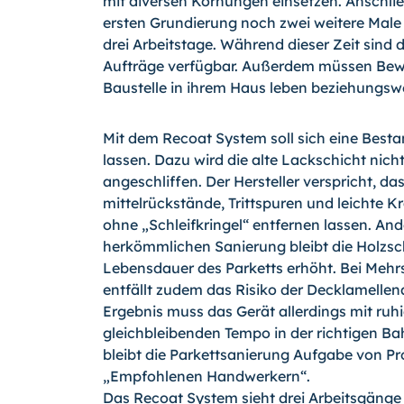
mit diversen Körnungen einsetzen. Anschli
ersten Grundierung noch zwei weitere Male
drei Arbeitstage. Während dieser Zeit sind 
Aufträge verfügbar. Außerdem müssen Bewo
Baustelle in ihrem Haus leben beziehungswe
Mit dem Recoat System soll sich eine Besta
lassen. Dazu wird die alte Lackschicht nich
angeschliffen. Der Hersteller verspricht, da
mittelrückstände, Trittspuren und leichte 
ohne „Schleifkringel“ entfernen lassen. Ande
herkömmlichen Sanierung bleibt die Holzsc
Lebensdauer des Parketts erhöht. Bei Mehr
entfällt zudem das Risiko der Decklamellen
Ergebnis muss das Gerät allerdings mit ruh
gleichbleibenden Tempo in der richtigen B
bleibt die Parkettsanie­rung Aufgabe von Pr
„Empfohlenen Hand­werkern“.
Das Recoat System sieht drei Arbeitsgänge 