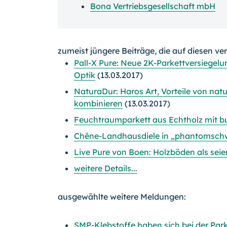
Bona Vertriebsgesellschaft mbH
zumeist jüngere Beiträge, die auf diesen ve
Pall-X Pure: Neue 2K-Parkettversiegel
Optik
(13.03.2017)
NaturaDur: Haros Art, Vorteile von nat
kombinieren
(13.03.2017)
Feuchtraumparkett aus Echtholz mit 
Chêne-Landhausdiele in „phantomsch
Live Pure von Boen: Holzböden als seie
weitere Details...
ausgewählte weitere Meldungen:
SMP-Klebstoffe haben sich bei der Par