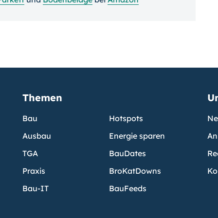
Themen
U
Bau
Hotspots
Ne
Ausbau
Energie sparen
An
TGA
BauDates
Re
Praxis
BroKatDowns
Ko
Bau-IT
BauFeeds