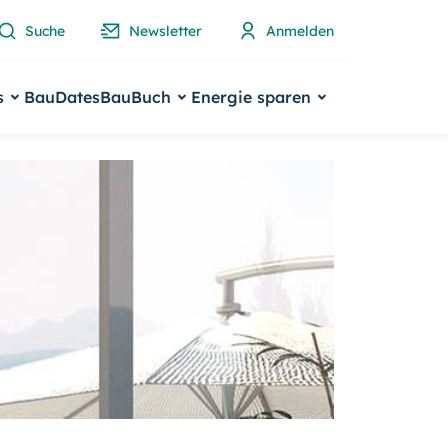
Suche
Newsletter
Anmelden
s
BauDates
BauBuch
Energie sparen