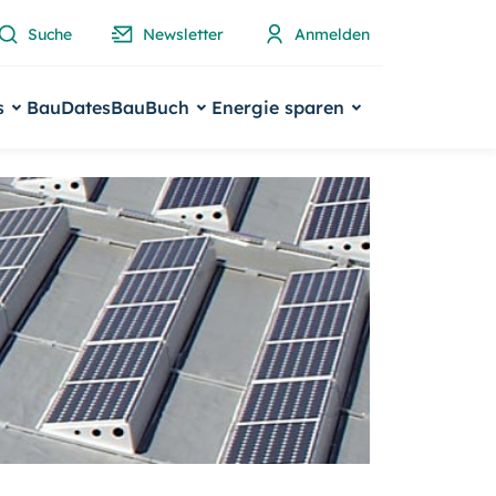
Suche
Newsletter
Anmelden
s
BauDates
BauBuch
Energie sparen