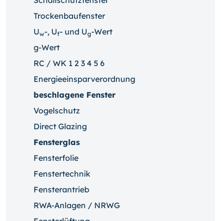
Schallschutzfenster
Trockenbaufenster
U
-, U
- und U
-Wert
w
f
g
g-Wert
RC / WK 1 2 3 4 5 6
Energieeinsparverordnung
beschlagene Fenster
Vogelschutz
Direct Glazing
Fensterglas
Fensterfolie
Fenstertechnik
Fensterantrieb
RWA-Anlagen / NRWG