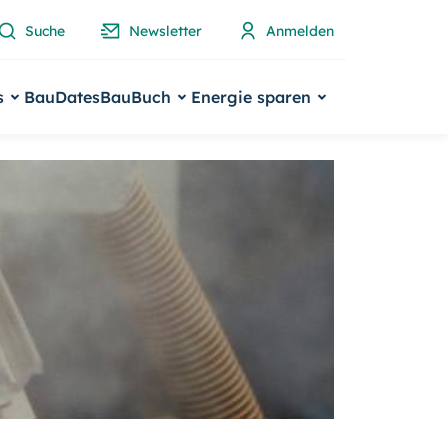
Suche
Newsletter
Anmelden
s
BauDates
BauBuch
Energie sparen