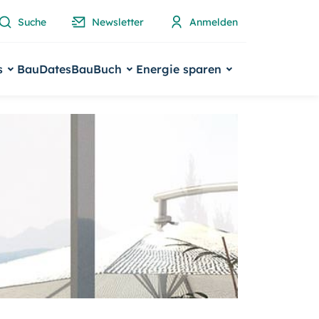
Suche
Newsletter
Anmelden
s
BauDates
BauBuch
Energie sparen