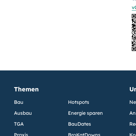
v
Themen
U
Bau
Hotspots
Ne
Ausbau
Energie sparen
An
TGA
BauDates
Re
Praxis
BroKatDowns
Ko