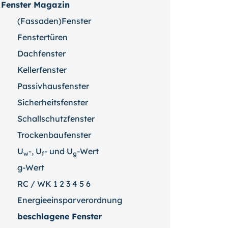
Fenster Magazin
(Fassaden)Fenster
Fenstertüren
Dachfenster
Kellerfenster
Passivhausfenster
Sicherheitsfenster
Schallschutzfenster
Trockenbaufenster
U
-, U
- und U
-Wert
w
f
g
g-Wert
RC / WK 1 2 3 4 5 6
Energieeinsparverordnung
beschlagene Fenster