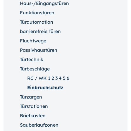
Haus-/Eingangstüren
Funktionstüren
Türautomation
barrierefreie Türen
Fluchtwege
Passivhaustüren
Türtechnik
Türbeschläge
RC / WK 1 2 3 4 5 6
Einbruchschutz
Türzargen
Türstationen
Briefkästen
Sauberlaufzonen