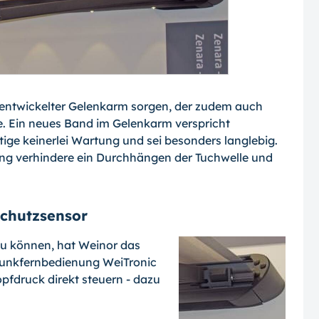
u entwickelter Gelenkarm sorgen, der zudem auch
 Ein neues Band im Gelenkarm ver­spricht
ge keinerlei Wartung und sei be­sonders langlebig.
g verhindere ein Durch­hängen der Tuchwelle und
chutzsensor
u können, hat Wei­nor das
Funkfern­bedienung WeiTronic
f­druck direkt steuern - dazu