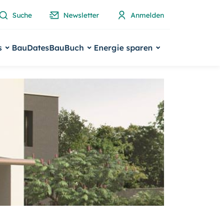
Suche
Newsletter
Anmelden
s
BauDates
BauBuch
Energie sparen