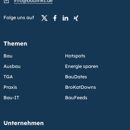
info@baulinks.de
Folge uns auf
Themen
Bau
Hotspots
Ausbau
Energie sparen
TGA
BauDates
Praxis
BroKatDowns
Bau-IT
BauFeeds
Unternehmen