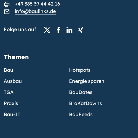
+49 385 39 44 42 16
info@baulinks.de
Folge uns auf
Themen
Bau
Hotspots
Ausbau
Energie sparen
TGA
BauDates
Praxis
BroKatDowns
Bau-IT
BauFeeds