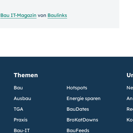
m
Bau IT-Magazin
von
Baulinks
Themen
U
Bau
Hotspots
Ne
Ausbau
Energie sparen
An
TGA
BauDates
Re
Praxis
BroKatDowns
Ko
Bau-IT
BauFeeds