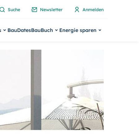
Suche
Newsletter
Anmelden
s
BauDates
BauBuch
Energie sparen