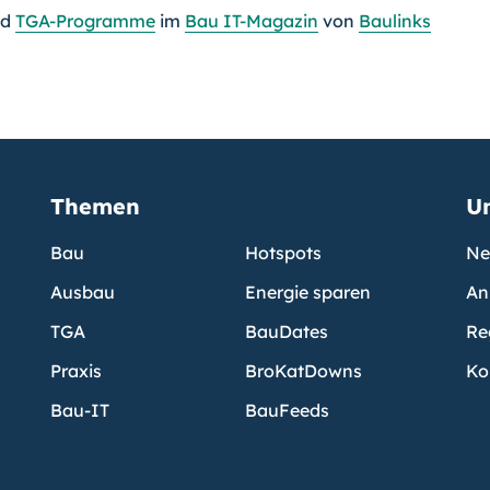
nd
TGA-Programme
im
Bau IT-Magazin
von
Baulinks
Themen
U
Bau
Hotspots
Ne
Ausbau
Energie sparen
An
TGA
BauDates
Re
Praxis
BroKatDowns
Ko
Bau-IT
BauFeeds