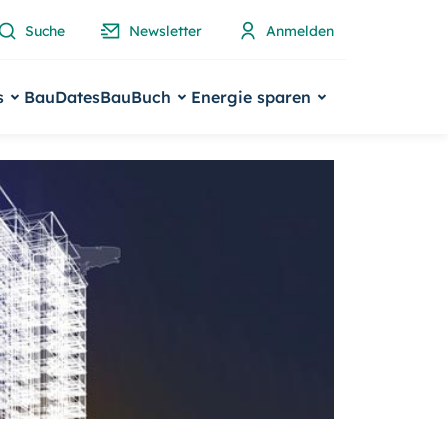
Suche
Newsletter
Anmelden
s
BauDates
BauBuch
Energie sparen