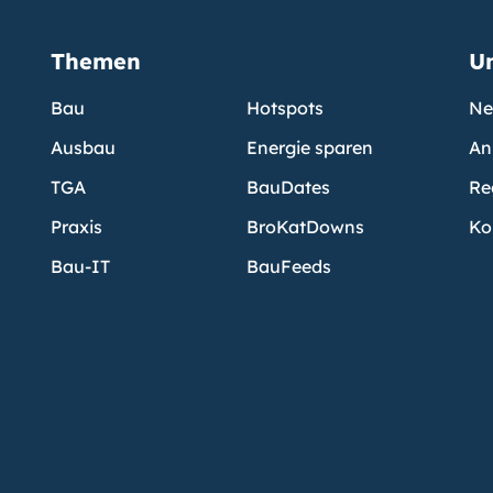
Themen
U
Bau
Hotspots
Ne
Ausbau
Energie sparen
An
TGA
BauDates
Re
Praxis
BroKatDowns
Ko
Bau-IT
BauFeeds