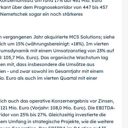
 Konzernumsatz um rund 17% auf 461 Mio. Euro
markant über dem Prognosekorridor von 447 bis 457
 Nemetschek sogar ein noch stärkeres
 vergangenen Jahr akquirierte MCS Solutions; siehe
tlich um 15% (währungsbereinigt: +18%). Im vierten
stumsdynamik mit einem Umsatzanstieg von 23% auf
al: 105,7 Mio. Euro). Das organische Wachstum lag
men mit, dass insbesondere die Umsätze aus
eien - und zwar sowohl im Gesamtjahr mit einem
 Euro als auch im vierten Quartal mit einer
sich auch das operative Konzernergebnis vor Zinsen,
1 Mio. Euro (Vorjahr: 108,0 Mio. Euro). Die EBITDA-
or von 25% bis 27%. Gleichzeitig investierte die
m Umfang in strategische Projekte, wie die weitere