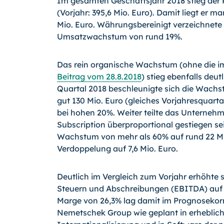
Im gesamten Geschäftsjahr 2018 stieg der
(Vorjahr: 395,6 Mio. Euro). Damit liegt er 
Mio. Euro. Währungsbereinigt verzeichnete
Umsatzwachstum von rund 19%.
Das rein organische Wachstum (ohne die im
Beitrag vom 28.8.2018
) stieg ebenfalls deu
Quartal 2018 beschleunigte sich die Wach
gut 130 Mio. Euro (gleiches Vorjahresquart
bei hohen 20%. Weiter teilte das Unterneh
Subscription überproportional gestiegen s
Wachstum von mehr als 60% auf rund 22 Mio.
Verdoppelung auf 7,6 Mio. Euro.
Deutlich im Vergleich zum Vorjahr erhöhte 
Steuern und Abschreibungen (EBITDA) auf 12
Marge von 26,3% lag damit im Prognosekorrid
Nemetschek Group wie geplant in erhebliche