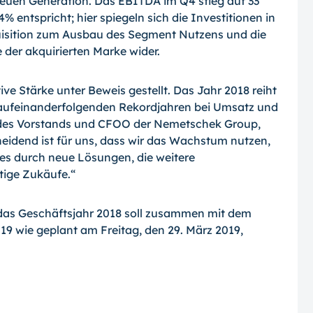
neuen Generation. Das EBITDA im Q4 stieg auf 33
 entspricht; hier spiegeln sich die Investitionen in
quisition zum Ausbau des Segment Nutzens und die
der akquirierten Marke wider.
e Stärke unter Beweis gestellt. Das Jahr 2018 reiht
un aufeinanderfolgenden Rekordjahren bei Umsatz und
er des Vorstands und CFOO der Nemetschek Group,
heidend ist für uns, dass wir das Wachstum nutzen,
i es durch neue Lösungen, die weitere
tige Zukäufe.“
r das Geschäftsjahr 2018 soll zusammen mit dem
9 wie geplant am Freitag, den 29. März 2019,