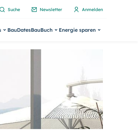
Suche
Newsletter
Anmelden
s
BauDates
BauBuch
Energie sparen