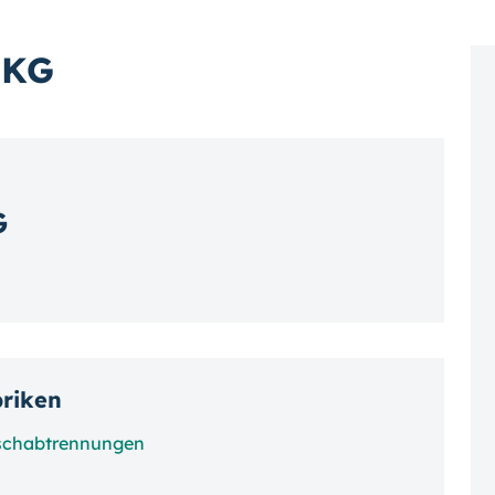
 KG
G
briken
schabtrennungen