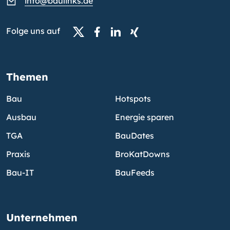
info@baulinks.de
Folge uns auf
Themen
Bau
Hotspots
Ausbau
Energie sparen
TGA
BauDates
Praxis
BroKatDowns
Bau-IT
BauFeeds
Unternehmen