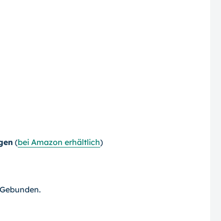
gen
(
bei Amazon erhältlich
)
. Gebunden.