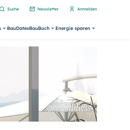
Suche
Newsletter
Anmelden
s
BauDates
BauBuch
Energie sparen