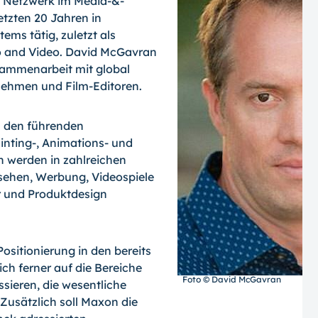
n Netzwerk im Media-&-
etzten 20 Jahren in
ems tätig, zuletzt als
io and Video. David McGavran
sammenarbeit mit global
nehmen und Film-Editoren.
u den führenden
nting-, Animations- und
 werden in zahlreichen
sehen, Werbung, Videospiele
ur und Produktdesign
ositionierung in den bereits
ich ferner auf die Bereiche
Foto © David McGavran
sieren, die wesentliche
Zusätzlich soll Maxon die