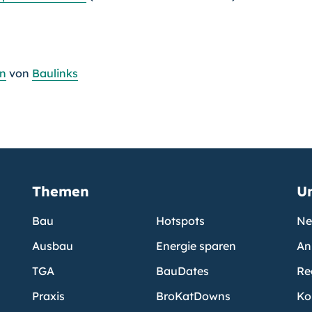
in
von
Baulinks
Themen
U
Bau
Hotspots
Ne
Ausbau
Energie sparen
An
TGA
BauDates
Re
Praxis
BroKatDowns
Ko