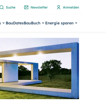
Suche
Newsletter
Anmelden
s
BauDates
BauBuch
Energie sparen