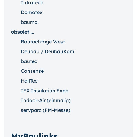
Infratech
Domotex
bauma
obsolet ...
Baufachtage West
Deubau / DeubauKom
bautec
Consense
HallTec
IEX Insulation Expo
Indoor-Air (einmalig)
servparc (FM-Messe)
MyBaulinks