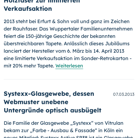
Holzfaser zur limitierten
Verkaufsaktion
2013 steht bei Erfurt & Sohn voll und ganz im Zeichen
der Rauhfaser. Das Wuppertaler Familienunternehmen
feiert die 150-jährige Geschich­te der bekannten
überstreichbaren Tapete. Anlässlich dieses Jubiläums
lanciert der Hersteller vom 6. März bis 14. April 2013
eine limitierte Verkaufsaktion im Sonder-Re­trokarton -
mit 20% mehr Tapete.
Weiterlesen
Systexx-Glasgewebe, dessen
07.03.2013
Webmuster unebene
Untergründe optisch ausbügelt
Die Familie der Glasgewebe „Sys­texx“ von Vitrulan
bekam zur „Farbe - Ausbau & Fassade“ in Köln ein
neues Mitglied: Systexx Active SP38 ist ein Glasge­webe