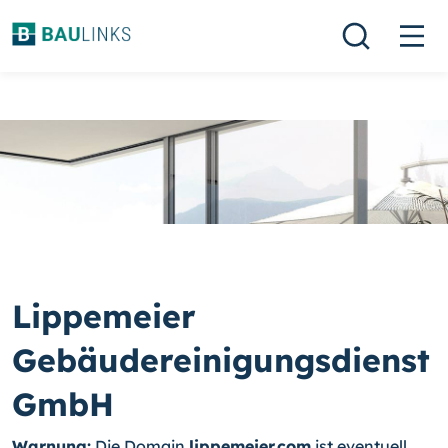
Lippemeier
Gebäudereinigungsdienst
GmbH
Warnung:
Die Domain
lippemeier.com
ist eventuell