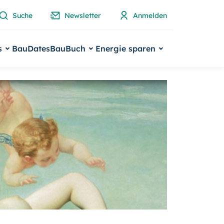
Suche
Newsletter
Anmelden
s
BauDates
BauBuch
Energie sparen