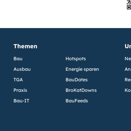
Themen
U
Bau
Hotspots
Ne
Ausbau
Energie sparen
An
TGA
BauDates
Re
Praxis
BroKatDowns
Ko
Bau-IT
BauFeeds