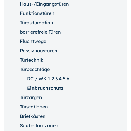
Haus-/Eingangstüren
Funktionstüren
Türautomation
barrierefreie Türen
Fluchtwege
Passivhaustüren
Türtechnik
Türbeschläge
RC / WK 1 2 3 4 5 6
Einbruchschutz
Türzargen
Türstationen
Briefkästen
Sauberlaufzonen