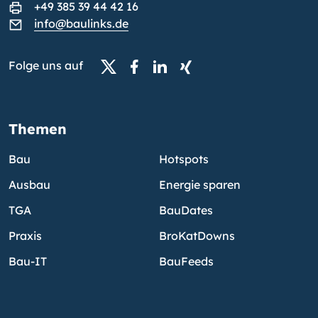
+49 385 39 44 42 16
info@baulinks.de
Folge uns auf
Themen
Bau
Hotspots
Ausbau
Energie sparen
TGA
BauDates
Praxis
BroKatDowns
Bau-IT
BauFeeds