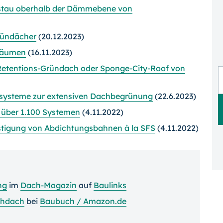
stau oberhalb der Dämmebene von
ründächer
(20.12.2023)
Bäumen
(16.11.2023)
etentions-Gründach oder Sponge-City-Roof von
ttsysteme zur extensiven Dachbegrünung
(22.6.2023)
 über 1.100 Systemen
(4.11.2022)
estigung von Abdichtungsbahnen à la SFS
(4.11.2022)
ng
im
Dach-Magazin
auf
Baulinks
chdach
bei
Baubuch / Amazon.de