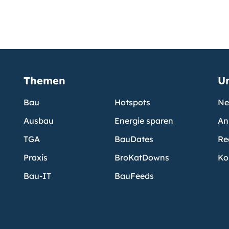
Themen
U
Bau
Hotspots
Ne
Ausbau
Energie sparen
An
TGA
BauDates
Re
Praxis
BroKatDowns
Ko
Bau-IT
BauFeeds