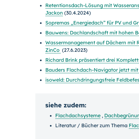
Retentionsdach-Lösung mit Wasseran
Jackon
(30.4.2024)
Sopremas „Energiedach” für PV und G
Bauwens: Dachlandschaft mit hohen 
Wassermanagement auf Dächern mit R
ZinCo
(27.6.2023)
Richard Brink präsentiert drei Komple
Bauders Flachdach-Navigator jetzt mit
isoweld: Durchdringungsfreie Feldbef
siehe zudem:
Flachdachsysteme
,
Dachbegrünu
Literatur / Bücher zum Thema
Fla