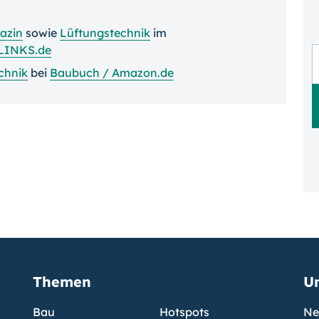
azin
sowie
Lüftungstechnik
im
LINKS.de
chnik
bei
Baubuch / Amazon.de
Themen
U
Bau
Hotspots
Ne