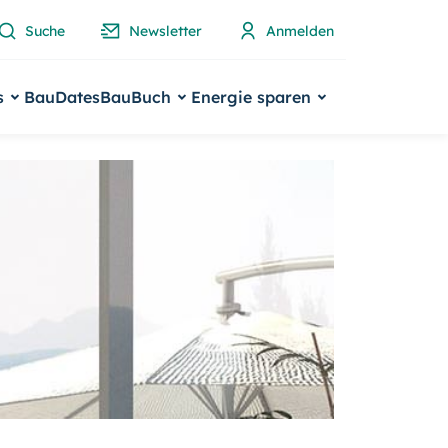
Suche
Newsletter
Anmelden
s
BauDates
BauBuch
Energie sparen