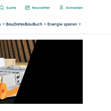
Suche
Newsletter
Anmelden
s
BauDates
BauBuch
Energie sparen