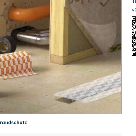
T
v
Brandschutz