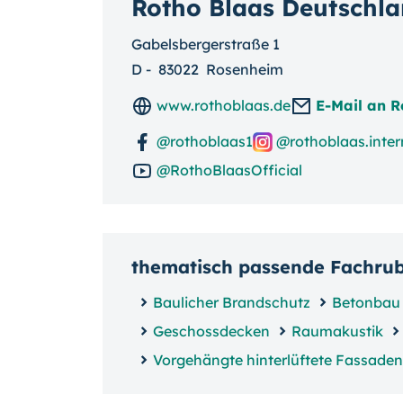
Rotho Blaas Deutsch
Gabelsbergerstraße 1
D
-
83022
Rosenheim
www.rothoblaas.de
E-Mail an R
@rothoblaas1
@rothoblaas.inter
@RothoBlaasOfficial
thematisch passende Fachru
Baulicher Brandschutz
Betonbau
Geschossdecken
Raumakustik
Vorgehängte hinterlüftete Fassaden