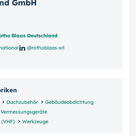
land GmbH
otho Blaas Deutschland
national
@rothoblaas-srl
briken
Dachzubehör
Gebäudeabdichtung
Vermessungsgeräte
 (VHF)
Werkzeuge