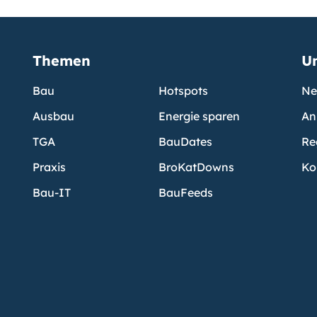
Themen
U
Bau
Hotspots
Ne
Ausbau
Energie sparen
An
TGA
BauDates
Re
Praxis
BroKatDowns
Ko
Bau-IT
BauFeeds