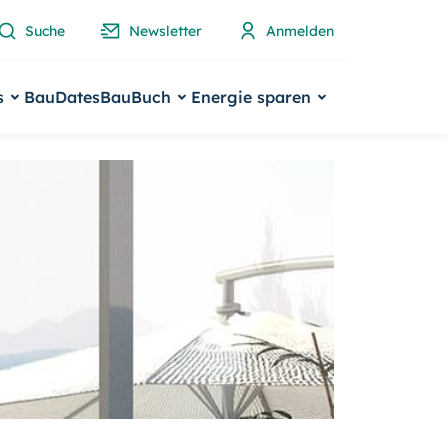
Suche
Newsletter
Anmelden
s
BauDates
BauBuch
Energie sparen