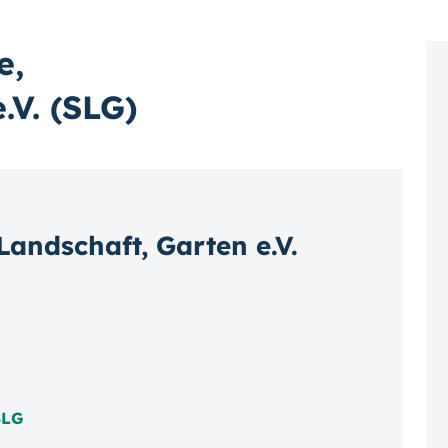
e,
.V. (SLG)
andschaft, Garten e.V.
SLG