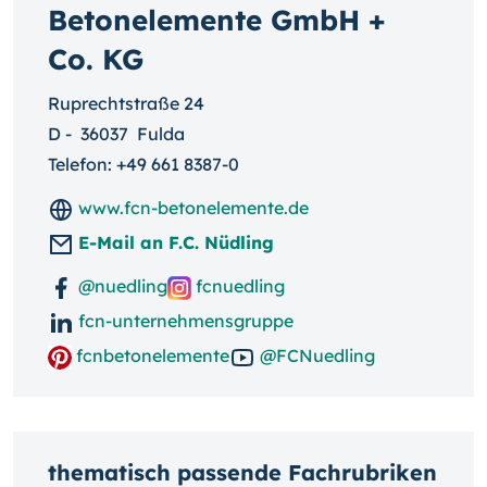
Betonelemente GmbH +
Co. KG
Ruprechtstraße 24
D
-
36037
Fulda
Telefon:
+49 661 8387-0
www.fcn-betonelemente.de
E-Mail an F.C. Nüdling
@nuedling
fcnuedling
fcn-unternehmensgruppe
fcnbetonelemente
@FCNuedling
thematisch passende Fachrubriken