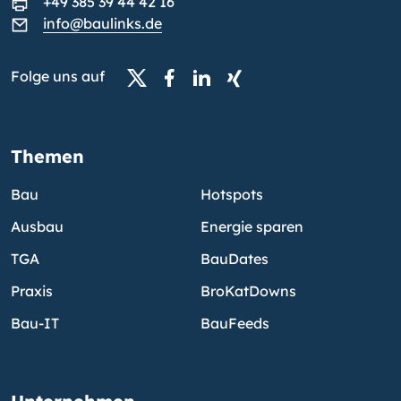
+49 385 39 44 42 16
info@baulinks.de
Folge uns auf
Themen
Bau
Hotspots
Ausbau
Energie sparen
TGA
BauDates
Praxis
BroKatDowns
Bau-IT
BauFeeds