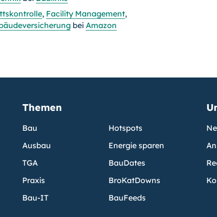
ttskontrolle
,
Facility Management
,
bäudeversicherung
bei
Amazon
Themen
U
Bau
Hotspots
Ne
Ausbau
Energie sparen
An
TGA
BauDates
Re
Praxis
BroKatDowns
Ko
Bau-IT
BauFeeds