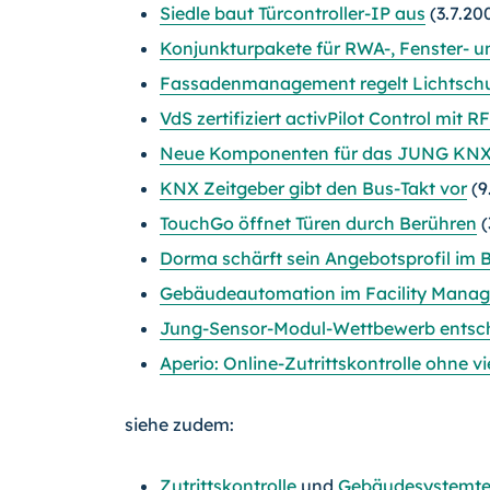
Siedle baut Türcontroller-IP aus
(3.7.20
Konjunkturpakete für RWA-, Fenster- u
Fassadenmanagement regelt Lichtschut
VdS zertifiziert activPilot Control mit
Neue Komponenten für das JUNG KN
KNX Zeitgeber gibt den Bus-Takt vor
(9
TouchGo öffnet Türen durch Berühren
(
Dorma schärft sein Angebotsprofil im B
Gebäudeautomation im Facility Mana
Jung-Sensor-Modul-Wettbewerb entsc
Aperio: Online-Zutrittskontrolle ohne v
siehe zudem:
Zutrittskontrolle
und
Gebäudesystemte