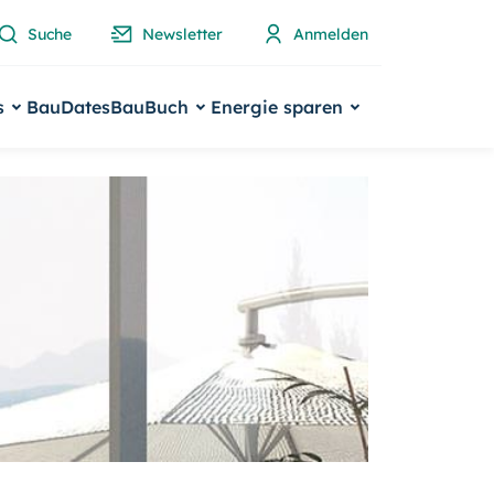
Suche
Newsletter
Anmelden
s
BauDates
BauBuch
Energie sparen