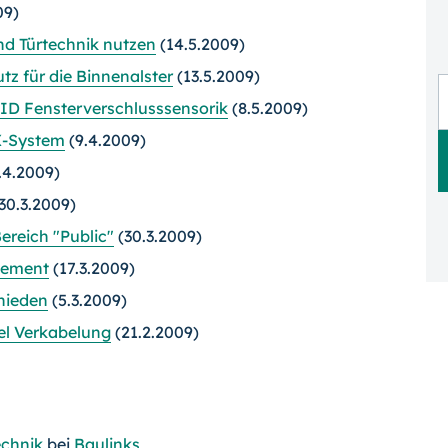
09)
nd Türtechnik nutzen
(14.5.2009)
z für die Binnenalster
(13.5.2009)
 RFID Fensterverschlusssensorik
(8.5.2009)
X-System
(9.4.2009)
.4.2009)
30.3.2009)
ereich "Public"
(30.3.2009)
gement
(17.3.2009)
hieden
(5.3.2009)
iel Verkabelung
(21.2.2009)
chnik
bei
Baulinks