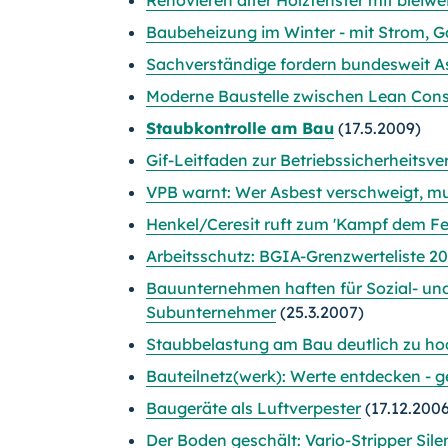
Baubeheizung im Winter - mit Strom, G
Sachverständige fordern bundesweit As
Moderne Baustelle zwischen Lean Constr
Staubkontrolle am Bau
(17.5.2009)
Gif-Leitfaden zur Betriebssicherheitsv
VPB warnt: Wer Asbest verschweigt, m
Henkel/Ceresit ruft zum 'Kampf dem Fe
Arbeitsschutz: BGIA-Grenzwerteliste 20
Bauunternehmen haften für Sozial- und
Subunternehmer
(25.3.2007)
Staubbelastung am Bau deutlich zu ho
Bauteilnetz(werk): Werte entdecken - 
Baugeräte als Luftverpester
(17.12.200
Der Boden geschält: Vario-Stripper Sil