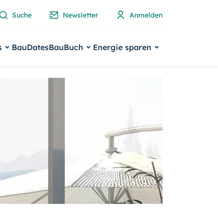
Suche
Newsletter
Anmelden
s
BauDates
BauBuch
Energie sparen