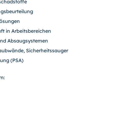
schadstoffe
gsbeurteilung
Lösungen
 in Arbeitsbereichen
- und Absaugsystemen
aubwände, Sicherheitssauger
tung (PSA)
im: