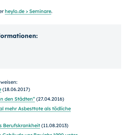
er
heylo.de > Seminare
.
nformationen:
rweisen:
e
(18.06.2017)
in den Städten“
(27.04.2016)
al mehr Asbesttote als tödliche
 Berufskrankheit
(11.08.2013)
es Gebäude vor Baujahr 1990 unter